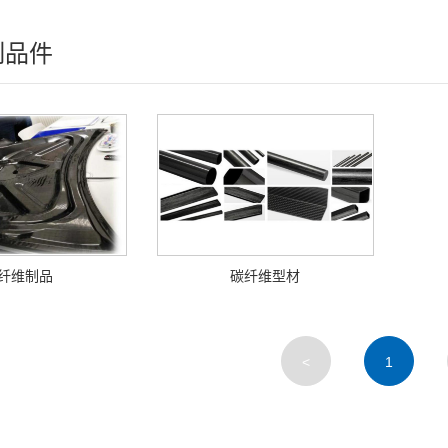
制品件
纤维制品
碳纤维型材
<
1