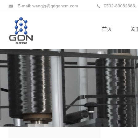
E-mail: wangjq@qdgoncm.com
0532-89082888
首页
关