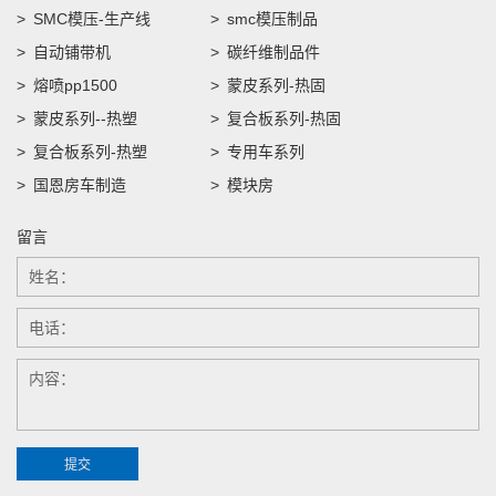
SMC模压-生产线
smc模压制品
自动铺带机
碳纤维制品件
熔喷pp1500
蒙皮系列-热固
蒙皮系列--热塑
复合板系列-热固
复合板系列-热塑
专用车系列
国恩房车制造
模块房
留言
提交