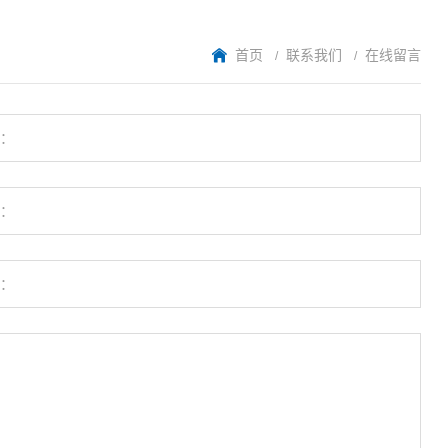
联系我们
在线留言
首页