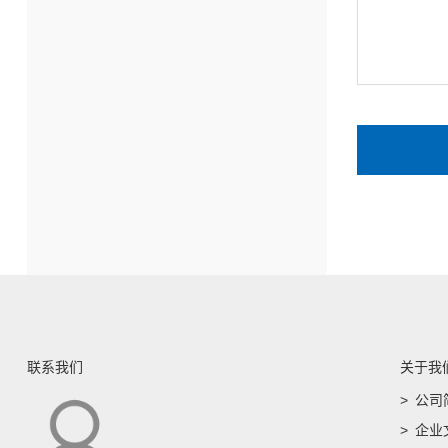
联系我们
关于我
公司
企业