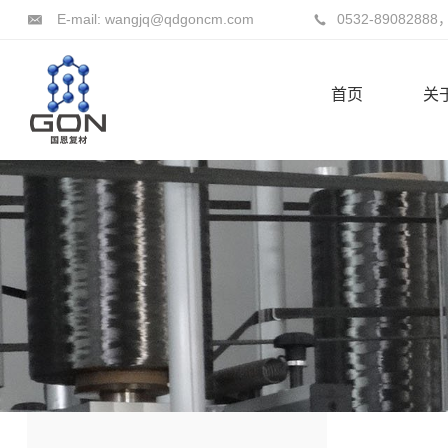
E-mail: wangjq@qdgoncm.com
0532-89082888
首页
关